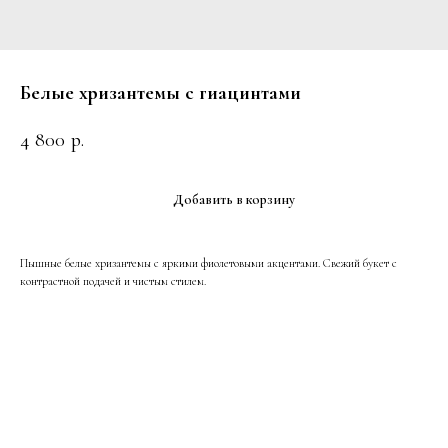
Белые хризантемы с гиацинтами
4 800
р.
Добавить в корзину
Пышные белые хризантемы с яркими фиолетовыми акцентами. Свежий букет с
контрастной подачей и чистым стилем.