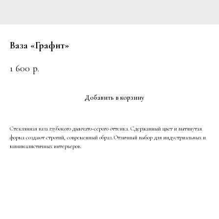
Ваза «Графит»
1 600
р.
Добавить в корзину
Стеклянная ваза глубокого дымчато-серого оттенка. Сдержанный цвет и вытянутая
форма создают строгий, современный образ. Отличный выбор для индустриальных и
минималистичных интерьеров.